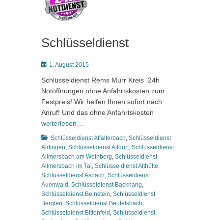
Schlüsseldienst
Posted
1. August 2015
on
Schlüsseldienst Rems Murr Kreis 24h
Notöffnungen ohne Anfahrtskosten zum
Festpreis! Wir helfen Ihnen sofort nach
Anruf! Und das ohne Anfahrtskosten
weiterlesen…
Kategorien
Schlüsseldienst Affalterbach
,
Schlüsseldienst
Aldingen
,
Schlüsseldienst Alfdorf
,
Schlüsseldienst
Allmersbach am Weinberg
,
Schlüsseldienst
Allmersbach im Tal
,
Schlüsseldienst Althütte
,
Schlüsseldienst Aspach
,
Schlüsseldienst
Auenwald
,
Schlüsseldienst Backnang
,
Schlüsseldienst Beinstein
,
Schlüsseldienst
Berglen
,
Schlüsseldienst Beutelsbach
,
Schlüsseldienst Bittenfeld
,
Schlüsseldienst