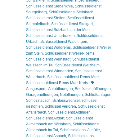
Schwaikheim
,
Schlüsseldienst Sechselberg
,
Schlüsseldienst Siebenknie
,
Schlüsseldienst
Spiegelberg
,
Schlüsseldienst Steinbach
,
Schlüsseldienst Stetten
,
Schlüsseldienst
Stümpfelbach
,
Schlüsseldienst Stuttgart
,
Schlüsseldienst Sulzbach an der Murr
,
Schlüsseldienst Unterberken
,
Schlüsseldienst
Urbach
,
Schlüsseldienst Waiblingen
,
Schlüsseldienst Waldrems
,
Schlüsseldienst Weiler
zum Stein
,
Schlüsseldienst Weiler-Rems
,
Schlüsseldienst Weinstadt
,
Schlüsseldienst
Weissach im Tal
,
Schlüsseldienst Welzheim
,
Schlüsseldienst Winnenden
,
Schlüsseldienst
Winterbach
,
Schlüsselnotdienst Rems-Murr
,
Schlagworte
Schlüsselnotdienst Rems-Murr-Kreis
Ausgesperrt
,
Autoöffnungen
,
Briefkastenöffnungen
,
Garagenöffnungen
,
Notöffnungen
,
Schließanlagen
,
Schlosstausch
,
Schlosswechsel
,
schlüssel
gestohlen
,
Schlüssel verloren
,
Schlüsseldienst
Affalterbach
,
Schlüsseldienst Aldingen
,
Schlüsseldienst Alfdorf
,
Schlüsseldienst
Allmersbach am Weinberg
,
Schlüsseldienst
Allmersbach im Tal
,
Schlüsseldienst Althütte
,
Schlüsseldienst Aspach
,
Schlüsseldienst