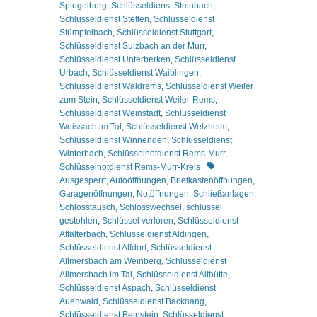
Spiegelberg
,
Schlüsseldienst Steinbach
,
Schlüsseldienst Stetten
,
Schlüsseldienst
Stümpfelbach
,
Schlüsseldienst Stuttgart
,
Schlüsseldienst Sulzbach an der Murr
,
Schlüsseldienst Unterberken
,
Schlüsseldienst
Urbach
,
Schlüsseldienst Waiblingen
,
Schlüsseldienst Waldrems
,
Schlüsseldienst Weiler
zum Stein
,
Schlüsseldienst Weiler-Rems
,
Schlüsseldienst Weinstadt
,
Schlüsseldienst
Weissach im Tal
,
Schlüsseldienst Welzheim
,
Schlüsseldienst Winnenden
,
Schlüsseldienst
Winterbach
,
Schlüsselnotdienst Rems-Murr
,
Schlagworte
Schlüsselnotdienst Rems-Murr-Kreis
Ausgesperrt
,
Autoöffnungen
,
Briefkastenöffnungen
,
Garagenöffnungen
,
Notöffnungen
,
Schließanlagen
,
Schlosstausch
,
Schlosswechsel
,
schlüssel
gestohlen
,
Schlüssel verloren
,
Schlüsseldienst
Affalterbach
,
Schlüsseldienst Aldingen
,
Schlüsseldienst Alfdorf
,
Schlüsseldienst
Allmersbach am Weinberg
,
Schlüsseldienst
Allmersbach im Tal
,
Schlüsseldienst Althütte
,
Schlüsseldienst Aspach
,
Schlüsseldienst
Auenwald
,
Schlüsseldienst Backnang
,
Schlüsseldienst Beinstein
,
Schlüsseldienst