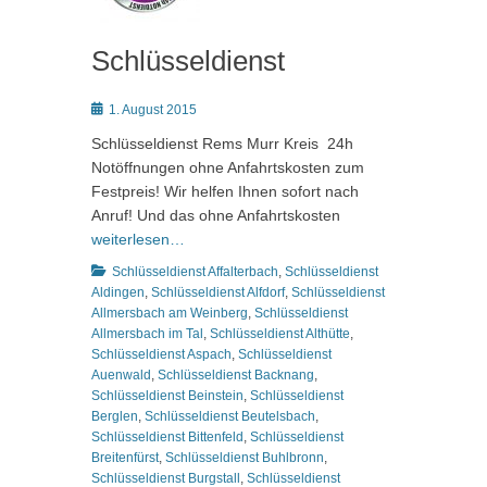
Schlüsseldienst
Posted
1. August 2015
on
Schlüsseldienst Rems Murr Kreis 24h
Notöffnungen ohne Anfahrtskosten zum
Festpreis! Wir helfen Ihnen sofort nach
Anruf! Und das ohne Anfahrtskosten
weiterlesen…
Kategorien
Schlüsseldienst Affalterbach
,
Schlüsseldienst
Aldingen
,
Schlüsseldienst Alfdorf
,
Schlüsseldienst
Allmersbach am Weinberg
,
Schlüsseldienst
Allmersbach im Tal
,
Schlüsseldienst Althütte
,
Schlüsseldienst Aspach
,
Schlüsseldienst
Auenwald
,
Schlüsseldienst Backnang
,
Schlüsseldienst Beinstein
,
Schlüsseldienst
Berglen
,
Schlüsseldienst Beutelsbach
,
Schlüsseldienst Bittenfeld
,
Schlüsseldienst
Breitenfürst
,
Schlüsseldienst Buhlbronn
,
Schlüsseldienst Burgstall
,
Schlüsseldienst