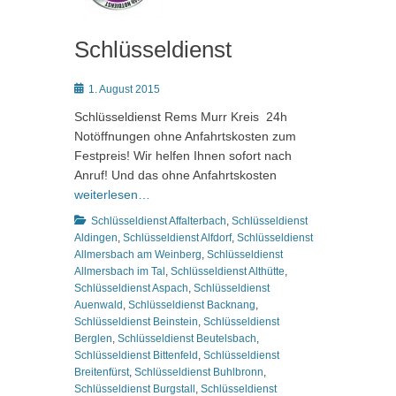
Schlüsseldienst
Posted
1. August 2015
on
Schlüsseldienst Rems Murr Kreis 24h
Notöffnungen ohne Anfahrtskosten zum
Festpreis! Wir helfen Ihnen sofort nach
Anruf! Und das ohne Anfahrtskosten
weiterlesen…
Kategorien
Schlüsseldienst Affalterbach
,
Schlüsseldienst
Aldingen
,
Schlüsseldienst Alfdorf
,
Schlüsseldienst
Allmersbach am Weinberg
,
Schlüsseldienst
Allmersbach im Tal
,
Schlüsseldienst Althütte
,
Schlüsseldienst Aspach
,
Schlüsseldienst
Auenwald
,
Schlüsseldienst Backnang
,
Schlüsseldienst Beinstein
,
Schlüsseldienst
Berglen
,
Schlüsseldienst Beutelsbach
,
Schlüsseldienst Bittenfeld
,
Schlüsseldienst
Breitenfürst
,
Schlüsseldienst Buhlbronn
,
Schlüsseldienst Burgstall
,
Schlüsseldienst