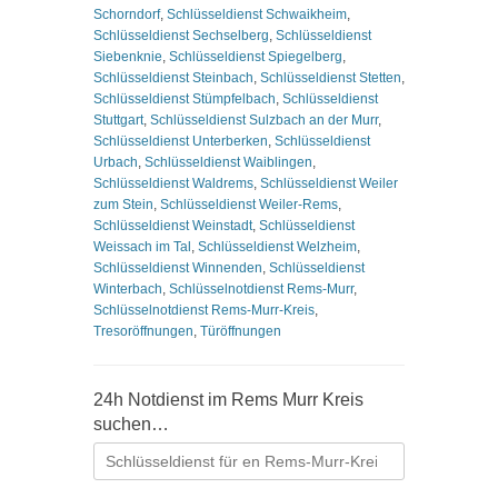
Schorndorf
,
Schlüsseldienst Schwaikheim
,
Schlüsseldienst Sechselberg
,
Schlüsseldienst
Siebenknie
,
Schlüsseldienst Spiegelberg
,
Schlüsseldienst Steinbach
,
Schlüsseldienst Stetten
,
Schlüsseldienst Stümpfelbach
,
Schlüsseldienst
Stuttgart
,
Schlüsseldienst Sulzbach an der Murr
,
Schlüsseldienst Unterberken
,
Schlüsseldienst
Urbach
,
Schlüsseldienst Waiblingen
,
Schlüsseldienst Waldrems
,
Schlüsseldienst Weiler
zum Stein
,
Schlüsseldienst Weiler-Rems
,
Schlüsseldienst Weinstadt
,
Schlüsseldienst
Weissach im Tal
,
Schlüsseldienst Welzheim
,
Schlüsseldienst Winnenden
,
Schlüsseldienst
Winterbach
,
Schlüsselnotdienst Rems-Murr
,
Schlüsselnotdienst Rems-Murr-Kreis
,
Tresoröffnungen
,
Türöffnungen
24h Notdienst im Rems Murr Kreis
suchen…
Suchen
nach: