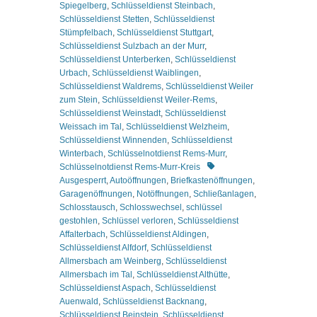
Spiegelberg
,
Schlüsseldienst Steinbach
,
Schlüsseldienst Stetten
,
Schlüsseldienst
Stümpfelbach
,
Schlüsseldienst Stuttgart
,
Schlüsseldienst Sulzbach an der Murr
,
Schlüsseldienst Unterberken
,
Schlüsseldienst
Urbach
,
Schlüsseldienst Waiblingen
,
Schlüsseldienst Waldrems
,
Schlüsseldienst Weiler
zum Stein
,
Schlüsseldienst Weiler-Rems
,
Schlüsseldienst Weinstadt
,
Schlüsseldienst
Weissach im Tal
,
Schlüsseldienst Welzheim
,
Schlüsseldienst Winnenden
,
Schlüsseldienst
Winterbach
,
Schlüsselnotdienst Rems-Murr
,
Schlagworte
Schlüsselnotdienst Rems-Murr-Kreis
Ausgesperrt
,
Autoöffnungen
,
Briefkastenöffnungen
,
Garagenöffnungen
,
Notöffnungen
,
Schließanlagen
,
Schlosstausch
,
Schlosswechsel
,
schlüssel
gestohlen
,
Schlüssel verloren
,
Schlüsseldienst
Affalterbach
,
Schlüsseldienst Aldingen
,
Schlüsseldienst Alfdorf
,
Schlüsseldienst
Allmersbach am Weinberg
,
Schlüsseldienst
Allmersbach im Tal
,
Schlüsseldienst Althütte
,
Schlüsseldienst Aspach
,
Schlüsseldienst
Auenwald
,
Schlüsseldienst Backnang
,
Schlüsseldienst Beinstein
,
Schlüsseldienst