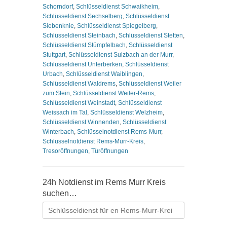
Schorndorf
,
Schlüsseldienst Schwaikheim
,
Schlüsseldienst Sechselberg
,
Schlüsseldienst
Siebenknie
,
Schlüsseldienst Spiegelberg
,
Schlüsseldienst Steinbach
,
Schlüsseldienst Stetten
,
Schlüsseldienst Stümpfelbach
,
Schlüsseldienst
Stuttgart
,
Schlüsseldienst Sulzbach an der Murr
,
Schlüsseldienst Unterberken
,
Schlüsseldienst
Urbach
,
Schlüsseldienst Waiblingen
,
Schlüsseldienst Waldrems
,
Schlüsseldienst Weiler
zum Stein
,
Schlüsseldienst Weiler-Rems
,
Schlüsseldienst Weinstadt
,
Schlüsseldienst
Weissach im Tal
,
Schlüsseldienst Welzheim
,
Schlüsseldienst Winnenden
,
Schlüsseldienst
Winterbach
,
Schlüsselnotdienst Rems-Murr
,
Schlüsselnotdienst Rems-Murr-Kreis
,
Tresoröffnungen
,
Türöffnungen
24h Notdienst im Rems Murr Kreis
suchen…
Suchen
nach: