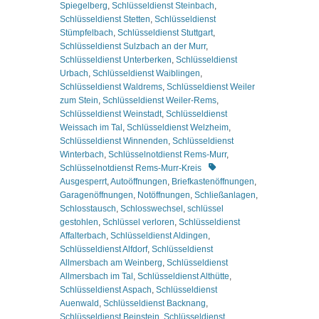
Spiegelberg
,
Schlüsseldienst Steinbach
,
Schlüsseldienst Stetten
,
Schlüsseldienst
Stümpfelbach
,
Schlüsseldienst Stuttgart
,
Schlüsseldienst Sulzbach an der Murr
,
Schlüsseldienst Unterberken
,
Schlüsseldienst
Urbach
,
Schlüsseldienst Waiblingen
,
Schlüsseldienst Waldrems
,
Schlüsseldienst Weiler
zum Stein
,
Schlüsseldienst Weiler-Rems
,
Schlüsseldienst Weinstadt
,
Schlüsseldienst
Weissach im Tal
,
Schlüsseldienst Welzheim
,
Schlüsseldienst Winnenden
,
Schlüsseldienst
Winterbach
,
Schlüsselnotdienst Rems-Murr
,
Schlagworte
Schlüsselnotdienst Rems-Murr-Kreis
Ausgesperrt
,
Autoöffnungen
,
Briefkastenöffnungen
,
Garagenöffnungen
,
Notöffnungen
,
Schließanlagen
,
Schlosstausch
,
Schlosswechsel
,
schlüssel
gestohlen
,
Schlüssel verloren
,
Schlüsseldienst
Affalterbach
,
Schlüsseldienst Aldingen
,
Schlüsseldienst Alfdorf
,
Schlüsseldienst
Allmersbach am Weinberg
,
Schlüsseldienst
Allmersbach im Tal
,
Schlüsseldienst Althütte
,
Schlüsseldienst Aspach
,
Schlüsseldienst
Auenwald
,
Schlüsseldienst Backnang
,
Schlüsseldienst Beinstein
,
Schlüsseldienst