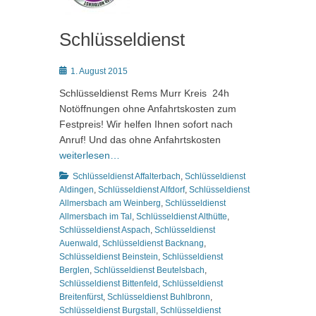
Schlüsseldienst
Posted
1. August 2015
on
Schlüsseldienst Rems Murr Kreis 24h
Notöffnungen ohne Anfahrtskosten zum
Festpreis! Wir helfen Ihnen sofort nach
Anruf! Und das ohne Anfahrtskosten
weiterlesen…
Kategorien
Schlüsseldienst Affalterbach
,
Schlüsseldienst
Aldingen
,
Schlüsseldienst Alfdorf
,
Schlüsseldienst
Allmersbach am Weinberg
,
Schlüsseldienst
Allmersbach im Tal
,
Schlüsseldienst Althütte
,
Schlüsseldienst Aspach
,
Schlüsseldienst
Auenwald
,
Schlüsseldienst Backnang
,
Schlüsseldienst Beinstein
,
Schlüsseldienst
Berglen
,
Schlüsseldienst Beutelsbach
,
Schlüsseldienst Bittenfeld
,
Schlüsseldienst
Breitenfürst
,
Schlüsseldienst Buhlbronn
,
Schlüsseldienst Burgstall
,
Schlüsseldienst