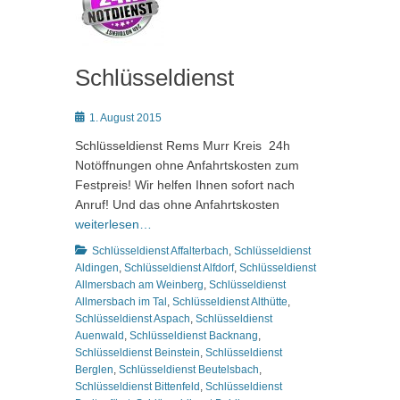
Schlüsseldienst
Posted
1. August 2015
on
Schlüsseldienst Rems Murr Kreis 24h
Notöffnungen ohne Anfahrtskosten zum
Festpreis! Wir helfen Ihnen sofort nach
Anruf! Und das ohne Anfahrtskosten
weiterlesen…
Kategorien
Schlüsseldienst Affalterbach
,
Schlüsseldienst
Aldingen
,
Schlüsseldienst Alfdorf
,
Schlüsseldienst
Allmersbach am Weinberg
,
Schlüsseldienst
Allmersbach im Tal
,
Schlüsseldienst Althütte
,
Schlüsseldienst Aspach
,
Schlüsseldienst
Auenwald
,
Schlüsseldienst Backnang
,
Schlüsseldienst Beinstein
,
Schlüsseldienst
Berglen
,
Schlüsseldienst Beutelsbach
,
Schlüsseldienst Bittenfeld
,
Schlüsseldienst