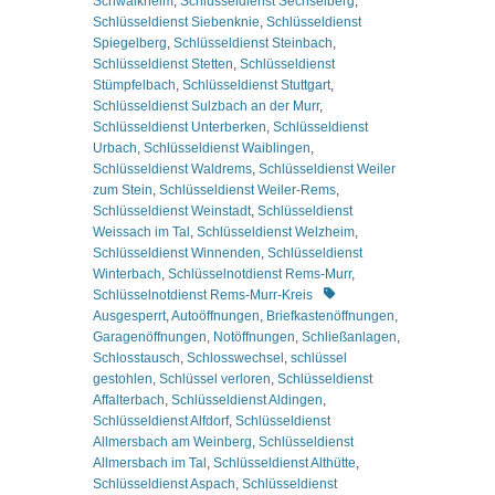
Schwaikheim
,
Schlüsseldienst Sechselberg
,
Schlüsseldienst Siebenknie
,
Schlüsseldienst
Spiegelberg
,
Schlüsseldienst Steinbach
,
Schlüsseldienst Stetten
,
Schlüsseldienst
Stümpfelbach
,
Schlüsseldienst Stuttgart
,
Schlüsseldienst Sulzbach an der Murr
,
Schlüsseldienst Unterberken
,
Schlüsseldienst
Urbach
,
Schlüsseldienst Waiblingen
,
Schlüsseldienst Waldrems
,
Schlüsseldienst Weiler
zum Stein
,
Schlüsseldienst Weiler-Rems
,
Schlüsseldienst Weinstadt
,
Schlüsseldienst
Weissach im Tal
,
Schlüsseldienst Welzheim
,
Schlüsseldienst Winnenden
,
Schlüsseldienst
Winterbach
,
Schlüsselnotdienst Rems-Murr
,
Schlagworte
Schlüsselnotdienst Rems-Murr-Kreis
Ausgesperrt
,
Autoöffnungen
,
Briefkastenöffnungen
,
Garagenöffnungen
,
Notöffnungen
,
Schließanlagen
,
Schlosstausch
,
Schlosswechsel
,
schlüssel
gestohlen
,
Schlüssel verloren
,
Schlüsseldienst
Affalterbach
,
Schlüsseldienst Aldingen
,
Schlüsseldienst Alfdorf
,
Schlüsseldienst
Allmersbach am Weinberg
,
Schlüsseldienst
Allmersbach im Tal
,
Schlüsseldienst Althütte
,
Schlüsseldienst Aspach
,
Schlüsseldienst