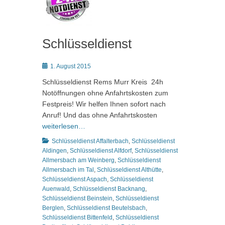
Schlüsseldienst
Posted
1. August 2015
on
Schlüsseldienst Rems Murr Kreis 24h
Notöffnungen ohne Anfahrtskosten zum
Festpreis! Wir helfen Ihnen sofort nach
Anruf! Und das ohne Anfahrtskosten
weiterlesen…
Kategorien
Schlüsseldienst Affalterbach
,
Schlüsseldienst
Aldingen
,
Schlüsseldienst Alfdorf
,
Schlüsseldienst
Allmersbach am Weinberg
,
Schlüsseldienst
Allmersbach im Tal
,
Schlüsseldienst Althütte
,
Schlüsseldienst Aspach
,
Schlüsseldienst
Auenwald
,
Schlüsseldienst Backnang
,
Schlüsseldienst Beinstein
,
Schlüsseldienst
Berglen
,
Schlüsseldienst Beutelsbach
,
Schlüsseldienst Bittenfeld
,
Schlüsseldienst