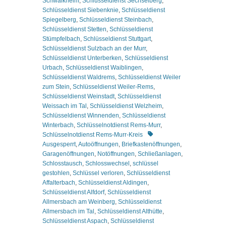
Schwaikheim
,
Schlüsseldienst Sechselberg
,
Schlüsseldienst Siebenknie
,
Schlüsseldienst
Spiegelberg
,
Schlüsseldienst Steinbach
,
Schlüsseldienst Stetten
,
Schlüsseldienst
Stümpfelbach
,
Schlüsseldienst Stuttgart
,
Schlüsseldienst Sulzbach an der Murr
,
Schlüsseldienst Unterberken
,
Schlüsseldienst
Urbach
,
Schlüsseldienst Waiblingen
,
Schlüsseldienst Waldrems
,
Schlüsseldienst Weiler
zum Stein
,
Schlüsseldienst Weiler-Rems
,
Schlüsseldienst Weinstadt
,
Schlüsseldienst
Weissach im Tal
,
Schlüsseldienst Welzheim
,
Schlüsseldienst Winnenden
,
Schlüsseldienst
Winterbach
,
Schlüsselnotdienst Rems-Murr
,
Schlagworte
Schlüsselnotdienst Rems-Murr-Kreis
Ausgesperrt
,
Autoöffnungen
,
Briefkastenöffnungen
,
Garagenöffnungen
,
Notöffnungen
,
Schließanlagen
,
Schlosstausch
,
Schlosswechsel
,
schlüssel
gestohlen
,
Schlüssel verloren
,
Schlüsseldienst
Affalterbach
,
Schlüsseldienst Aldingen
,
Schlüsseldienst Alfdorf
,
Schlüsseldienst
Allmersbach am Weinberg
,
Schlüsseldienst
Allmersbach im Tal
,
Schlüsseldienst Althütte
,
Schlüsseldienst Aspach
,
Schlüsseldienst