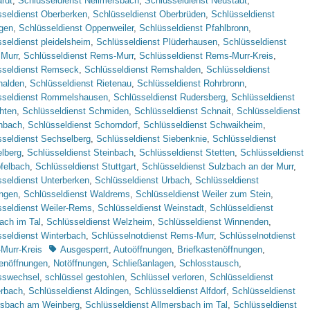
rdt
,
Schlüsseldienst Nellmersbach
,
Schlüsseldienst Neustadt
,
sseldienst Oberberken
,
Schlüsseldienst Oberbrüden
,
Schlüsseldienst
ngen
,
Schlüsseldienst Oppenweiler
,
Schlüsseldienst Pfahlbronn
,
seldienst pleidelsheim
,
Schlüsseldienst Plüderhausen
,
Schlüsseldienst
Murr
,
Schlüsseldienst Rems-Murr
,
Schlüsseldienst Rems-Murr-Kreis
,
sseldienst Remseck
,
Schlüsseldienst Remshalden
,
Schlüsseldienst
alden
,
Schlüsseldienst Rietenau
,
Schlüsseldienst Rohrbronn
,
sseldienst Rommelshausen
,
Schlüsseldienst Rudersberg
,
Schlüsseldienst
hten
,
Schlüsseldienst Schmiden
,
Schlüsseldienst Schnait
,
Schlüsseldienst
nbach
,
Schlüsseldienst Schorndorf
,
Schlüsseldienst Schwaikheim
,
sseldienst Sechselberg
,
Schlüsseldienst Siebenknie
,
Schlüsseldienst
elberg
,
Schlüsseldienst Steinbach
,
Schlüsseldienst Stetten
,
Schlüsseldienst
felbach
,
Schlüsseldienst Stuttgart
,
Schlüsseldienst Sulzbach an der Murr
,
seldienst Unterberken
,
Schlüsseldienst Urbach
,
Schlüsseldienst
ingen
,
Schlüsseldienst Waldrems
,
Schlüsseldienst Weiler zum Stein
,
sseldienst Weiler-Rems
,
Schlüsseldienst Weinstadt
,
Schlüsseldienst
ach im Tal
,
Schlüsseldienst Welzheim
,
Schlüsseldienst Winnenden
,
sseldienst Winterbach
,
Schlüsselnotdienst Rems-Murr
,
Schlüsselnotdienst
Schlagworte
Murr-Kreis
Ausgesperrt
,
Autoöffnungen
,
Briefkastenöffnungen
,
enöffnungen
,
Notöffnungen
,
Schließanlagen
,
Schlosstausch
,
sswechsel
,
schlüssel gestohlen
,
Schlüssel verloren
,
Schlüsseldienst
erbach
,
Schlüsseldienst Aldingen
,
Schlüsseldienst Alfdorf
,
Schlüsseldienst
rsbach am Weinberg
,
Schlüsseldienst Allmersbach im Tal
,
Schlüsseldienst