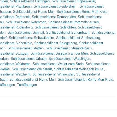
rüden
,
Schlüsseldienst Oeffingen
,
Schlüsseldienst Oppenweiler
,
seldienst Pfahlbronn
,
Schlüsseldienst pleidelsheim
,
Schlüsseldienst
rhausen
,
Schlüsseldienst Rems-Murr
,
Schlüsseldienst Rems-Murr-Kreis
,
sseldienst Remseck
,
Schlüsseldienst Remshalden
,
Schlüsseldienst
nau
,
Schlüsseldienst Rohrbronn
,
Schlüsseldienst Rommelshausen
,
sseldienst Rudersberg
,
Schlüsseldienst Schlichten
,
Schlüsseldienst
den
,
Schlüsseldienst Schnait
,
Schlüsseldienst Schornbach
,
Schlüsseldienst
ndorf
,
Schlüsseldienst Schwaikheim
,
Schlüsseldienst Sechselberg
,
seldienst Siebenknie
,
Schlüsseldienst Spiegelberg
,
Schlüsseldienst
bach
,
Schlüsseldienst Stetten
,
Schlüsseldienst Stümpfelbach
,
seldienst Stuttgart
,
Schlüsseldienst Sulzbach an der Murr
,
Schlüsseldienst
berken
,
Schlüsseldienst Urbach
,
Schlüsseldienst Waiblingen
,
sseldienst Waldrems
,
Schlüsseldienst Weiler zum Stein
,
Schlüsseldienst
r-Rems
,
Schlüsseldienst Weinstadt
,
Schlüsseldienst Weissach im Tal
,
sseldienst Welzheim
,
Schlüsseldienst Winnenden
,
Schlüsseldienst
rbach
,
Schlüsselnotdienst Rems-Murr
,
Schlüsselnotdienst Rems-Murr-Kreis
,
röffnungen
,
Türöffnungen