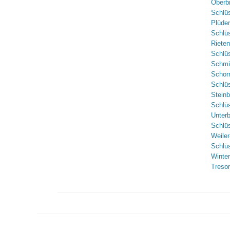
Oberb
Schlüs
Plüde
Schlü
Riete
Schlü
Schmi
Schor
Schlüs
Stein
Schlüs
Unter
Schlü
Weile
Schlü
Winte
Treso