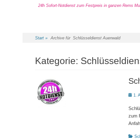
24h Sofort-Notdienst zum Festpreis in ganzen Rems Mur
Start
»
Archive für
Schlüsseldienst Auenwald
Kategorie:
Schlüsseldie
Sch
Poste
1. 
on
Schlü
zum F
Anfah
Katego
Sch