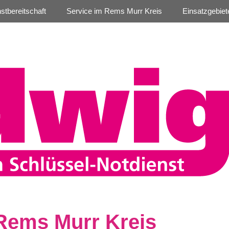
stbereitschaft
Service im Rems Murr Kreis
Einsatzgebie
 Rems Murr Kreis