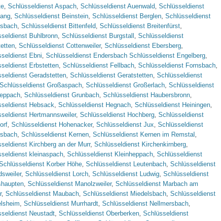
te
,
Schlüsseldienst Aspach
,
Schlüsseldienst Auenwald
,
Schlüsseldienst
ang
,
Schlüsseldienst Beinstein
,
Schlüsseldienst Berglen
,
Schlüsseldienst
lsbach
,
Schlüsseldienst Bittenfeld
,
Schlüsseldienst Breitenfürst
,
seldienst Buhlbronn
,
Schlüsseldienst Burgstall
,
Schlüsseldienst
etten
,
Schlüsseldienst Cottenweiler
,
Schlüsseldienst Ebersberg
,
seldienst Ebni
,
Schlüsseldienst Endersbach Schlüsseldienst Engelberg
,
seldienst Erbstetten
,
Schlüsseldienst Fellbach
,
Schlüsseldienst Fornsbach
,
seldienst Geradstetten
,
Schlüsseldienst Geratstetten
,
Schlüsseldienst
Schlüsseldienst Großaspach
,
Schlüsseldienst Großerlach
,
Schlüsseldienst
eppach
,
Schlüsseldienst Grunbach
,
Schlüsseldienst Haubersbronn
,
sseldienst Hebsack
,
Schlüsseldienst Hegnach
,
Schlüsseldienst Heiningen
,
seldienst Hertmannsweiler
,
Schlüsseldienst Hochberg
,
Schlüsseldienst
orf
,
Schlüsseldienst Hohenacker
,
Schlüsseldienst Jux
,
Schlüsseldienst
rsbach
,
Schlüsseldienst Kernen
,
Schlüsseldienst Kernen im Remstal
,
seldienst Kirchberg an der Murr
,
Schlüsseldienst Kirchenkirnberg
,
seldienst kleinaspach
,
Schlüsseldienst Kleinheppach
,
Schlüsseldienst
Schlüsseldienst Korber Höhe
,
Schlüsseldienst Leutenbach
,
Schlüsseldienst
dsweiler
,
Schlüsseldienst Lorch
,
Schlüsseldienst Ludwig
,
Schlüsseldienst
haupten
,
Schlüsseldienst Manolzweiler
,
Schlüsseldienst Marbach am
r
,
Schlüsseldienst Maubach
,
Schlüsseldienst Miedelsbach
,
Schlüsseldienst
lsheim
,
Schlüsseldienst Murrhardt
,
Schlüsseldienst Nellmersbach
,
seldienst Neustadt
,
Schlüsseldienst Oberberken
,
Schlüsseldienst