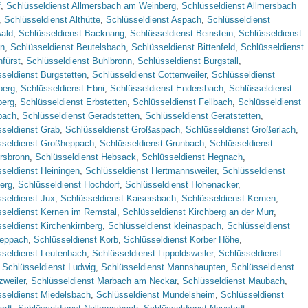
f
,
Schlüsseldienst Allmersbach am Weinberg
,
Schlüsseldienst Allmersbach
,
Schlüsseldienst Althütte
,
Schlüsseldienst Aspach
,
Schlüsseldienst
ald
,
Schlüsseldienst Backnang
,
Schlüsseldienst Beinstein
,
Schlüsseldienst
en
,
Schlüsseldienst Beutelsbach
,
Schlüsseldienst Bittenfeld
,
Schlüsseldienst
nfürst
,
Schlüsseldienst Buhlbronn
,
Schlüsseldienst Burgstall
,
seldienst Burgstetten
,
Schlüsseldienst Cottenweiler
,
Schlüsseldienst
berg
,
Schlüsseldienst Ebni
,
Schlüsseldienst Endersbach
,
Schlüsseldienst
berg
,
Schlüsseldienst Erbstetten
,
Schlüsseldienst Fellbach
,
Schlüsseldienst
bach
,
Schlüsseldienst Geradstetten
,
Schlüsseldienst Geratstetten
,
sseldienst Grab
,
Schlüsseldienst Großaspach
,
Schlüsseldienst Großerlach
,
sseldienst Großheppach
,
Schlüsseldienst Grunbach
,
Schlüsseldienst
rsbronn
,
Schlüsseldienst Hebsack
,
Schlüsseldienst Hegnach
,
seldienst Heiningen
,
Schlüsseldienst Hertmannsweiler
,
Schlüsseldienst
erg
,
Schlüsseldienst Hochdorf
,
Schlüsseldienst Hohenacker
,
seldienst Jux
,
Schlüsseldienst Kaisersbach
,
Schlüsseldienst Kernen
,
sseldienst Kernen im Remstal
,
Schlüsseldienst Kirchberg an der Murr
,
seldienst Kirchenkirnberg
,
Schlüsseldienst kleinaspach
,
Schlüsseldienst
heppach
,
Schlüsseldienst Korb
,
Schlüsseldienst Korber Höhe
,
sseldienst Leutenbach
,
Schlüsseldienst Lippoldsweiler
,
Schlüsseldienst
,
Schlüsseldienst Ludwig
,
Schlüsseldienst Mannshaupten
,
Schlüsseldienst
weiler
,
Schlüsseldienst Marbach am Neckar
,
Schlüsseldienst Maubach
,
sseldienst Miedelsbach
,
Schlüsseldienst Mundelsheim
,
Schlüsseldienst