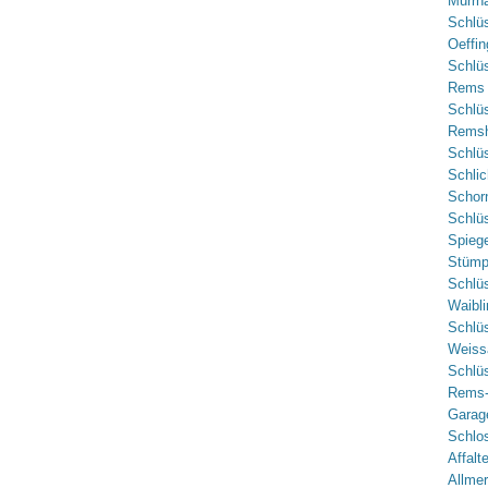
Murrha
Schlü
Oeffi
Schlüs
Rems 
Schlü
Remsh
Schlü
Schlic
Schor
Schlü
Spieg
Stümp
Schlüs
Waibl
Schlü
Weiss
Schlü
Rems-
Garag
Schlo
Affalt
Allme