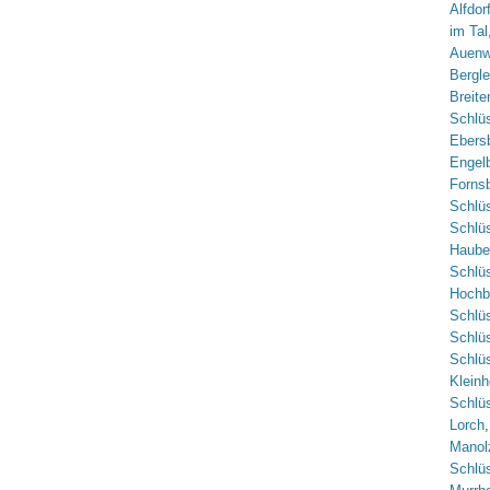
Alfdor
im Tal
Auenw
Bergl
Breite
Schlüs
Ebers
Engel
Forns
Schlü
Schlü
Haube
Schlüs
Hochb
Schlüs
Schlü
Schlüs
Klein
Schlü
Lorch
Manolz
Schlü